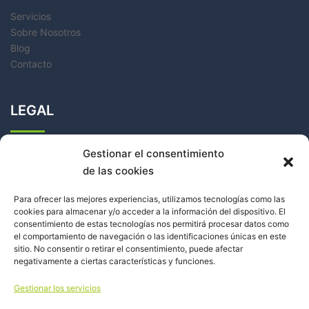
Servicios
Sobre Nosotros
Blog
Contacto
LEGAL
Política de Cookies
Gestionar el consentimiento
Política de Privacidad
de las cookies
Aviso Legal
Para ofrecer las mejores experiencias, utilizamos tecnologías como las
cookies para almacenar y/o acceder a la información del dispositivo. El
consentimiento de estas tecnologías nos permitirá procesar datos como
el comportamiento de navegación o las identificaciones únicas en este
sitio. No consentir o retirar el consentimiento, puede afectar
negativamente a ciertas características y funciones.
Facebook
Instagram
Gestionar los servicios