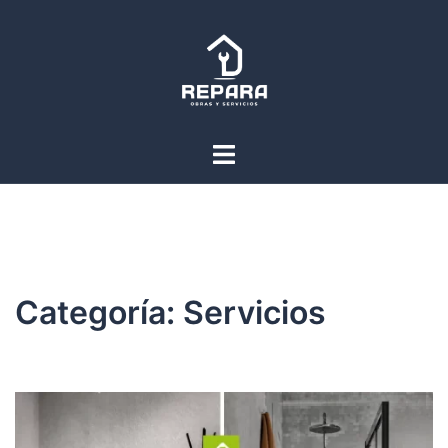
Saltar
al
contenido
Alternar
menú
Categoría:
Servicios