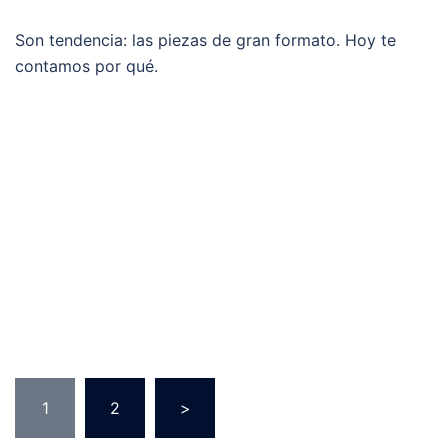
Son tendencia: las piezas de gran formato. Hoy te
contamos por qué.
Paginación
1
2
>
de