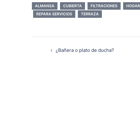
ALMANSA
CUBIERTA
FILTRACIONES
HOGAR
REPARA SERVICIOS
TERRAZA
Navegación
¿Bañera o plato de ducha?
de
entradas