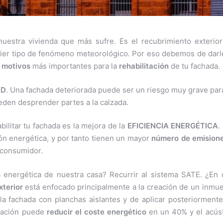
nuestra vivienda que más sufre. Es el recubrimiento exterio
uier tipo de fenómeno meteorológico. Por eso debemos de darl
 motivos
más importantes para la
rehabilitación
de tu fachada.
AD
. Una fachada deteriorada puede ser un riesgo muy grave par
eden desprender partes a la calzada.
bilitar tu fachada es la mejora de la
EFICIENCIA ENERGÉTICA
.
ión energética, y por tanto tienen un mayor
número de emision
l consumidor.
 energética de nuestra casa? Recurrir al sistema SATE. ¿En
xterior
está enfocado principalmente a la creación de un inmu
 la fachada con planchas aislantes y de aplicar posteriorment
ntación puede
reducir el coste energético
en un 40% y el acús