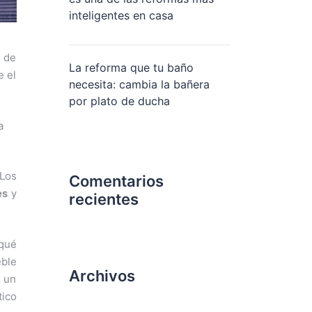
inteligentes en casa
r de
La reforma que tu baño
e el
necesita: cambia la bañera
por plato de ducha
a
Los
Comentarios
es
y
recientes
 qué
eble
Archivos
e un
tico